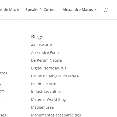
as de Muzé
Speaker’s Corner
Alexandre Matos
Blogs
a.muse.arte
Alexandre Pomar
De Rerum Natura
Digital Nerdosaurus
tros
Grupo de Amigos do MNAA
História e Arte
a
 em
Indústrias culturais
é
Material World Blog
Mediamusea
ases
Monumentos desaparecidos