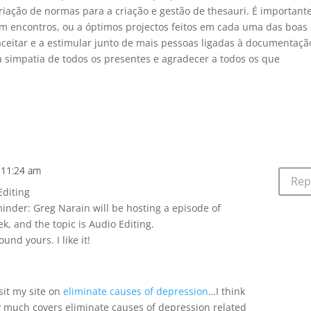
riação de normas para a criação e gestão de thesauri. É important
m encontros, ou a óptimos projectos feitos em cada uma das boas
 aceitar e a estimular junto de mais pessoas ligadas à documentaçã
 simpatia de todos os presentes e agradecer a todos os que
 11:24 am
Rep
Editing
inder: Greg Narain will be hosting a episode of
, and the topic is Audio Editing.
und yours. I like it!
sit my site on
eliminate causes of depression
…I think
etty much covers eliminate causes of depression related