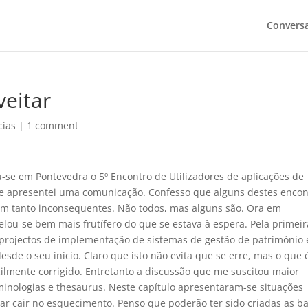
Convers
eitar
cias
|
1 comment
u-se em Pontevedra o 5º Encontro de Utilizadores de aplicações de
e e apresentei uma comunicação. Confesso que alguns destes encon
m tanto inconsequentes. Não todos, mas alguns são. Ora em
elou-se bem mais frutífero do que se estava à espera. Pela primeir
rojectos de implementação de sistemas de gestão de património
de o seu início. Claro que isto não evita que se erre, mas o que 
cilmente corrigido. Entretanto a discussão que me suscitou maior
minologias e thesaurus. Neste capítulo apresentaram-se situações
ar cair no esquecimento. Penso que poderão ter sido criadas as b