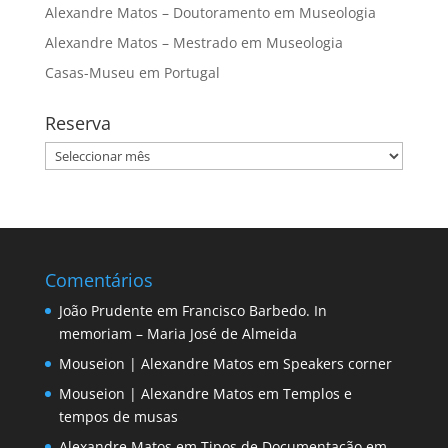
Alexandre Matos – Doutoramento em Museologia
Alexandre Matos – Mestrado em Museologia
Casas-Museu em Portugal
Reserva
Reserva
Comentários
João Prudente
em
Francisco Barbedo. In
memoriam – Maria José de Almeida
Mouseion | Alexandre Matos
em
Speakers corner
Mouseion | Alexandre Matos
em
Templos e
tempos de musas
Alexandre Matos
em
Tipos de Documentação em