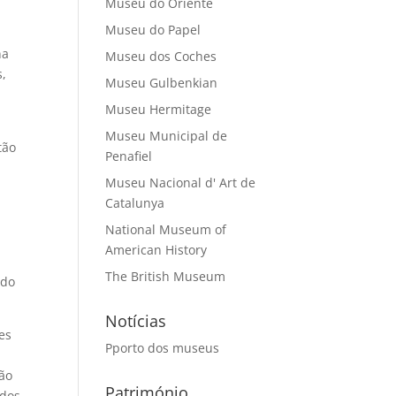
Museu do Oriente
Museu do Papel
na
Museu dos Coches
s,
Museu Gulbenkian
Museu Hermitage
Museu Municipal de
tão
Penafiel
Museu Nacional d' Art de
Catalunya
National Museum of
American History
The British Museum
 do
Notícias
es
Pporto dos museus
ão
Património
dos,