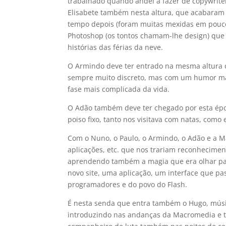
trabalhado quando andei a fazer de copywriter 
Elisabete também nesta altura, que acabaram 
tempo depois (foram muitas mexidas em pouco 
Photoshop (os tontos chamam-lhe design) que 
histórias das férias da neve.
O Armindo deve ter entrado na mesma altura 
sempre muito discreto, mas com um humor mag
fase mais complicada da vida.
O Adão também deve ter chegado por esta époc
poiso fixo, tanto nos visitava com natas, com
Com o Nuno, o Paulo, o Armindo, o Adão e a M
aplicações, etc. que nos trariam reconhecime
aprendendo também a magia que era olhar par
novo site, uma aplicação, um interface que p
programadores e do povo do Flash.
É nesta senda que entra também o Hugo, músi
introduzindo nas andanças da Macromedia e t