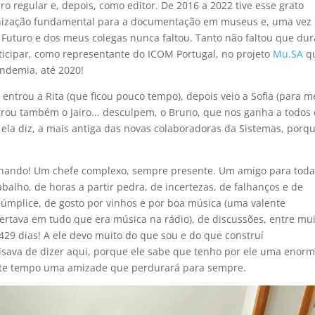
regular e, depois, como editor. De 2016 a 2022 tive esse grato
anização fundamental para a documentação em museus e, uma vez
 Futuro e dos meus colegas nunca faltou. Tanto não faltou que du
ticipar, como representante do ICOM Portugal, no projeto
Mu.SA
q
andemia, até 2020!
 entrou a Rita (que ficou pouco tempo), depois veio a Sofia (para m
ntrou também o Jairo... desculpem, o Bruno, que nos ganha a todos
o ela diz, a mais antiga das novas colaboradoras da Sistemas, porq
ernando! Um chefe complexo, sempre presente. Um amigo para toda
alho, de horas a partir pedra, de incertezas, de falhanços e de
cúmplice, de gosto por vinhos e por boa música (uma valente
ertava em tudo que era música na rádio), de discussões, entre mu
429 dias! A ele devo muito do que sou e do que construí
isava de dizer aqui, porque ele sabe que tenho por ele uma enor
este tempo uma amizade que perdurará para sempre.