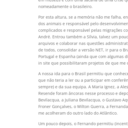
nomeadamente o brasileiro.
Por esta altura, se a memória não me falha, e
dos animais e responsável pelo desenvolviment
complicados e responsável pelas migrações c
André. Entrou também a Sílvia, talvez um po
arquivos e colaborar nas questões administrat
de todos, consolidar a versão NET, ir para o 
Portugal e Espanha (ainda que com algumas di
in site que possibilitaram projetos de que me o
A nossa ida para o Brasil permitiu que conhe
que não teria a ler ou a participar em confer
sempre) e da sua equipa. A Maria Ignez, a Ales
Resende foram âncoras nesse processo e depois
Bevilacqua, a Juliana Bevilacqua, o Gustavo Aq
Froner Gonçalves, o Wilton Guerra, a Fernanda
me acolheram do outro lado do Atlântico.
Um pouco depois, o Fernando permitiu (incen