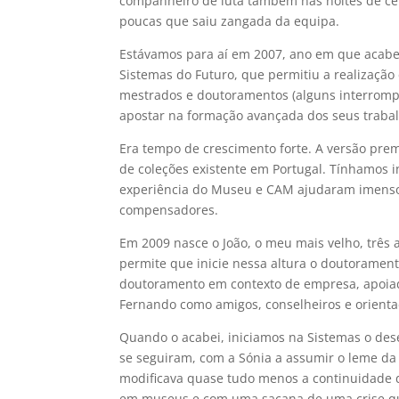
companheiro de luta também nas noites de cel
poucas que saiu zangada da equipa.
Estávamos para aí em 2007, ano em que acabei
Sistemas do Futuro, que permitiu a realização
mestrados e doutoramentos (alguns interrom
apostar na formação avançada dos seus traba
Era tempo de crescimento forte. A versão pre
de coleções existente em Portugal. Tínhamos 
experiência do Museu e CAM ajudaram imenso 
compensadores.
Em 2009 nasce o João, o meu mais velho, três a
permite que inicie nessa altura o doutoramen
doutoramento em contexto de empresa, apoiad
Fernando como amigos, conselheiros e orienta
Quando o acabei, iniciamos na Sistemas o des
se seguiram, com a Sónia a assumir o leme d
modificava quase tudo menos a continuidade 
em museus e com uma sacana de uma crise que