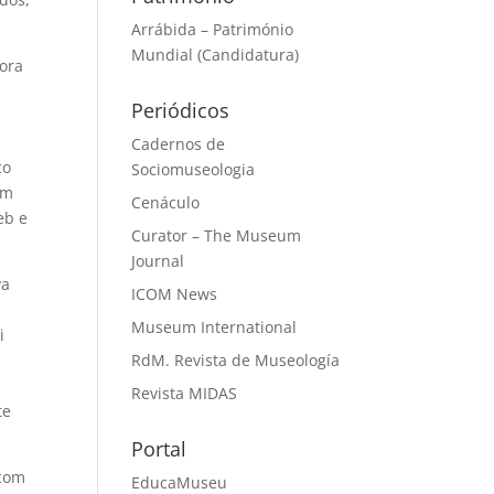
Arrábida – Património
Mundial (Candidatura)
sora
Periódicos
Cadernos de
ço
Sociomuseologia
em
Cenáculo
eb e
Curator – The Museum
Journal
va
ICOM News
e
Museum International
i
RdM. Revista de Museología
Revista MIDAS
te
Portal
 com
EducaMuseu