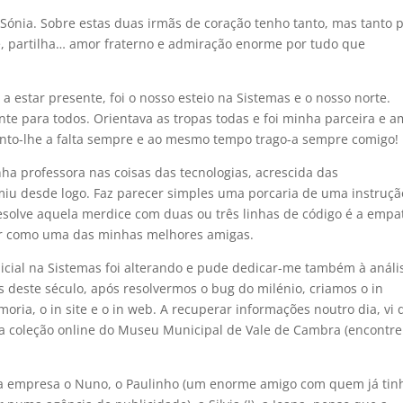
Sónia. Sobre estas duas irmãs de coração tenho tanto, mas tanto 
de, partilha… amor fraterno e admiração enorme por tudo que
 a estar presente, foi o nosso esteio na Sistemas e o nosso norte.
nte para todos. Orientava as tropas todas e foi minha parceira e a
 Sinto-lhe a falta sempre e ao mesmo tempo trago-a sempre comigo!
ha professora nas coisas das tecnologias, acrescida das
iu desde logo. Faz parecer simples uma porcaria de uma instruçã
solve aquela merdice com duas ou três linhas de código é a empa
ter como uma das minhas melhores amigas.
icial na Sistemas foi alterando e pude dedicar-me também à análi
 deste século, após resolvermos o bug do milénio, criamos o in
oria, o in site e o in web. A recuperar informações noutro dia, vi
a coleção online do Museu Municipal de Vale de Cambra (encontre
ela empresa o Nuno, o Paulinho (um enorme amigo com quem já tin