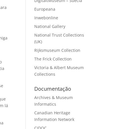
DigitaltMuseum – Suécia
para
Europeana
Inwebonline
National Gallery
National Trust Collections
miga
(UK)
Rijksmuseum Collection
The Frick Collection
o
Victoria & Albert Museum
tia
Collections
se
Documentação
Archives & Museum
 que
Informatics
m lá
Canadian Heritage
Information Network
ha
CIDOC