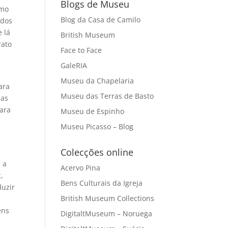
Blogs de Museu
omo
Blog da Casa de Camilo
 dos
e lá
British Museum
rato
Face to Face
GaleRIA
Museu da Chapelaria
ara
Museu das Terras de Basto
ias
ara
Museu de Espinho
Museu Picasso – Blog
Colecções online
 a
Acervo Pina
c,
Bens Culturais da Igreja
duzir
British Museum Collections
ens
DigitaltMuseum – Noruega