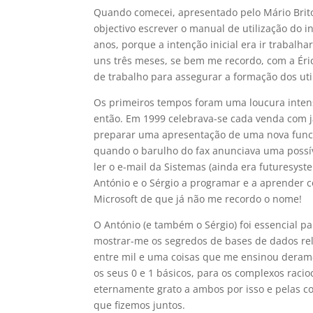
Quando comecei, apresentado pelo Mário Brit
objectivo escrever o manual de utilização do i
anos, porque a intenção inicial era ir trabalh
uns três meses, se bem me recordo, com a Éri
de trabalho para assegurar a formação dos util
Os primeiros tempos foram uma loucura intens
então. Em 1999 celebrava-se cada venda com j
preparar uma apresentação de uma nova funci
quando o barulho do fax anunciava uma possí
ler o e-mail da Sistemas (ainda era futuresys
António e o Sérgio a programar e a aprender
Microsoft de que já não me recordo o nome!
O António (e também o Sérgio) foi essencial p
mostrar-me os segredos de bases de dados rel
entre mil e uma coisas que me ensinou deram
os seus 0 e 1 básicos, para os complexos raci
eternamente grato a ambos por isso e pelas cor
que fizemos juntos.