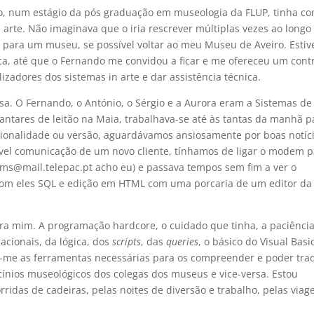
o, num estágio da pós graduação em museologia da FLUP, tinha c
n arte. Não imaginava que o iria rescrever múltiplas vezes ao longo
ar para um museu, se possível voltar ao meu Museu de Aveiro. Estiv
ca, até que o Fernando me convidou a ficar e me ofereceu um cont
izadores dos sistemas in arte e dar assistência técnica.
a. O Fernando, o António, o Sérgio e a Aurora eram a Sistemas de
antares de leitão na Maia, trabalhava-se até às tantas da manhã p
onalidade ou versão, aguardávamos ansiosamente por boas notíc
vel comunicação de um novo cliente, tínhamos de ligar o modem p
tems@mail.telepac.pt acho eu) e passava tempos sem fim a ver o
 com eles SQL e edição em HTML com uma porcaria de um editor da
ara mim. A programação hardcore, o cuidado que tinha, a paciência
acionais, da lógica, dos
scripts
, das
queries
, o básico do Visual Basi
-me as ferramentas necessárias para os compreender e poder tra
ocínios museológicos dos colegas dos museus e vice-versa. Estou
ridas de cadeiras, pelas noites de diversão e trabalho, pelas viag