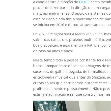
a candidatura à direção do
CIDOC
como membro 
prazer de fazer parte da direção de uma org
mais, aprendi imenso! O apoio da Sistemas do
esse período ainda tive a oportunidade de par
se iniciou em 2016 e durou, atravessando a p
De 2020 até agora saiu a Maria van Zeller, mas
salvar das coisas dos projetos multimédia), e
boa disposição, e agora, entra a Patrícia, com
da casa há anos e anos!
Neste tempo todo a pessoa constante foi o F
horas. Companheiro de imensas viagens de trab
sucessos, de galhofa pegada, de formalidade 
enciclopédia musical que antes do Shazam, ac
outras coisas que partilhamos durante estes 9
profissionalmente e pessoalmente. Não o prec
estima e admiração e sei que construímos n