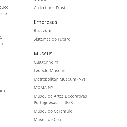
pouco
Collections Trust
os e
Empresas
Buzzeum
o,
Sistemas do Futuro
ma
Museus
Guggenheim
Leopold Museum
Metropolitan Museum (NY)
MOMA NY
 um
Museu de Artes Decorativas
Portuguesas – FRESS
Museu do Caramulo
Museu do Côa