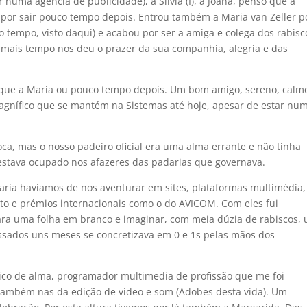
numa agência de publicidade), a Silvia (I), a Joana, penso que a
por sair pouco tempo depois. Entrou também a Maria van Zeller 
tempo, visto daqui) e acabou por ser a amiga e colega dos rabisc
mais tempo nos deu o prazer da sua companhia, alegria e das
que a Maria ou pouco tempo depois. Um bom amigo, sereno, calm
nífico que se mantém na Sistemas até hoje, apesar de estar nu
a, mas o nosso padeiro oficial era uma alma errante e não tinha
o estava ocupado nos afazeres das padarias que governava.
aria havíamos de nos aventurar em sites, plataformas multimédia,
nto e prémios internacionais como o do AVICOM. Com eles fui
a uma folha em branco e imaginar, com meia dúzia de rabiscos,
assados uns meses se concretizava em 0 e 1s pelas mãos dos
co de alma, programador multimedia de profissão que me foi
ambém nas da edição de vídeo e som (Adobes desta vida). Um