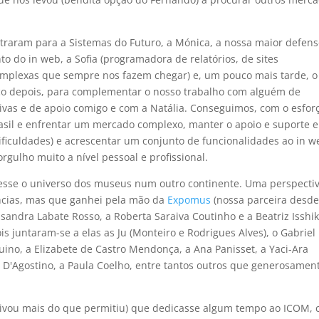
ntraram para a Sistemas do Futuro, a Mónica, a nossa maior defen
o do in web, a Sofia (programadora de relatórios, de sites
omplexas que sempre nos fazem chegar) e, um pouco mais tarde, o
uco depois, para complementar o nosso trabalho com alguém de
ivas e de apoio comigo e com a Natália. Conseguimos, com o esfor
Brasil e enfrentar um mercado complexo, manter o apoio e suporte 
ficuldades) e acrescentar um conjunto de funcionalidades ao in w
rgulho muito a nível pessoal e profissional.
cesse o universo dos museus num outro continente. Uma perspecti
ências, mas que ganhei pela mão da
Expomus
(nossa parceira desd
sandra Labate Rosso, a Roberta Saraiva Coutinho e a Beatriz Isshik
 juntaram-se a elas as Ju (Monteiro e Rodrigues Alves), o Gabriel
uino, a Elizabete de Castro Mendonça, a Ana Panisset, a Yaci-Ara
 D'Agostino, a Paula Coelho, entre tantos outros que generosamen
tivou mais do que permitiu) que dedicasse algum tempo ao ICOM,