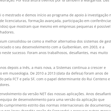
ebração. Por esta altura tivemos por lá também a Margarida. Das
 o mestrado e demos início ao programa de apoio à investigação 
 de licenciaturas, formação avançada, participação em conferência
pidos) que mostram que mesmo em empresas pequenas é possível
lhadores.
mium consolidou-se como a melhor alternativa dos sistemas de ges
iniciado o seu desenvolvimento com a Gulbenkian, em 2003, e a
neste sucesso. Foram anos trabalhosos, desafiantes, mas muito
nos depois a Inês, a mais nova, a Sistemas continua a crescer e
to em museologia. De 2010 a 2013 (data da defesa) foram anos de
o pela FCT e pela SF, com o papel determinante do Rui Centeno e
dores.
envolvimento da versão NET das nossas aplicações. Anos desafiant
a equipa de desenvolvimento para uma versão da aplicação que
do cumprimento estrito das normas internacionais de documentaç
 nos levou (bendita opção do Fernando) a procurar outros merca