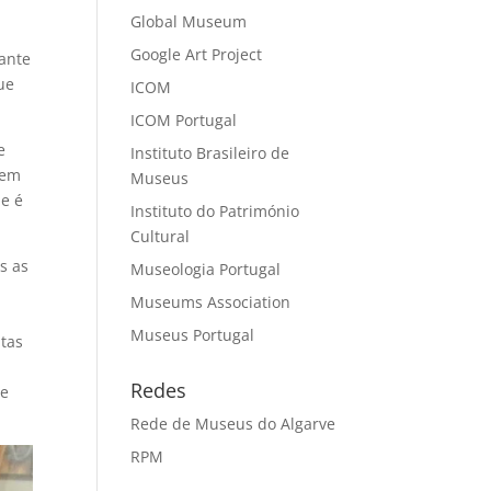
Global Museum
Google Art Project
rante
ue
ICOM
ICOM Portugal
e
Instituto Brasileiro de
 em
Museus
ue é
Instituto do Património
Cultural
s as
Museologia Portugal
Museums Association
Museus Portugal
itas
Redes
me
Rede de Museus do Algarve
RPM