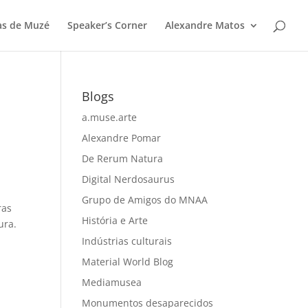
as de Muzé
Speaker’s Corner
Alexandre Matos
Blogs
a.muse.arte
Alexandre Pomar
De Rerum Natura
Digital Nerdosaurus
Grupo de Amigos do MNAA
ras
História e Arte
ura.
Indústrias culturais
Material World Blog
Mediamusea
Monumentos desaparecidos