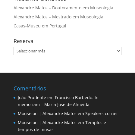
Alexandre Matos – Doutoramento em Museologia
Alexandre Matos – Mestrado em Museologia
Casas-Museu em Portugal
Reserva
Reserva
Comentários
João Prudente
em
Francisco Barbedo. In
memoriam – Maria José de Almeida
Mouseion | Alexandre Matos
em
Speakers corner
Mouseion | Alexandre Matos
em
Templos e
tempos de musas