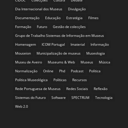
CIDOC
Colecções
Cultura
Debate
Dia Internacional dos Museus
Divulgação
Documentação
Educação
Estratégia
Filmes
Formação
Futuro
Gestão de colecções
Grupo de Trabalho Sistemas de Informação em Museus
Homenagem
ICOM Portugal
Imaterial
Informação
Mouseion
Municipalização de museus
Museologia
Museu de Aveiro
Museums & Web
Museus
Música
Normalização
Online
Phd
Podcast
Política
Política Museológica
Políticas
Recursos
Rede Portuguesa de Museus
Redes Sociais
Reflexão
Sistemas do Futuro
Software
SPECTRUM
Tecnologia
Web 2.0