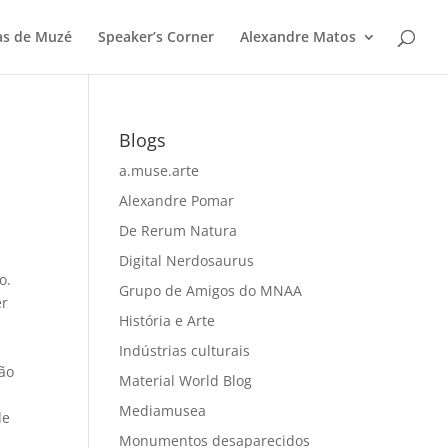
as de Muzé
Speaker’s Corner
Alexandre Matos
Blogs
a.muse.arte
Alexandre Pomar
De Rerum Natura
Digital Nerdosaurus
o.
Grupo de Amigos do MNAA
er
História e Arte
.
Indústrias culturais
não
Material World Blog
Mediamusea
de
Monumentos desaparecidos