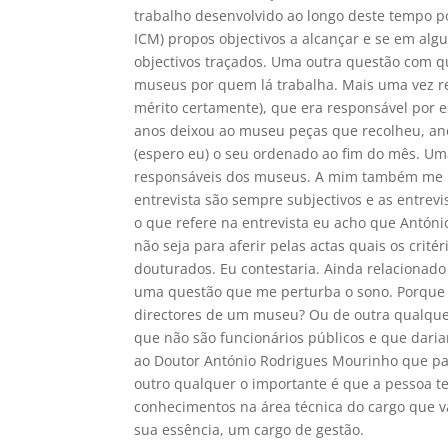
trabalho desenvolvido ao longo deste tempo p
ICM) propos objectivos a alcançar e se em al
objectivos traçados. Uma outra questão com q
museus por quem lá trabalha. Mais uma vez re
mérito certamente), que era responsável por
anos deixou ao museu peças que recolheu, ano
(espero eu) o seu ordenado ao fim do mês. Uma
responsáveis dos museus. A mim também me pa
entrevista são sempre subjectivos e as entrev
o que refere na entrevista eu acho que Antón
não seja para aferir pelas actas quais os crit
douturados. Eu contestaria. Ainda relacionado
uma questão que me perturba o sono. Porque 
directores de um museu? Ou de outra qualque
que não são funcionários públicos e que daria
ao Doutor António Rodrigues Mourinho que par
outro qualquer o importante é que a pessoa te
conhecimentos na área técnica do cargo que v
sua essência, um cargo de gestão.