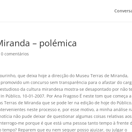
Convers
Miranda – polémica
|
0 comentários
Mourinho, que deixa hoje a direcção do Museu Terras de Miranda,
r promovido um concurso sem transparência para o afastar do carg
 estudioso da cultura mirandesa mostra-se desapontado por não t
 In Público, 10-01-2007. Por Ana Fragoso É neste tom que começa a
as Terras de Miranda que se pode ler na edição de hoje do Público
tervenientes neste processo e, por esse motivo, a minha análise 
notícia não pude deixar de questionar algumas coisas relativas aos
nterrogo-me porque é que está uma pessoa tanto tempo à frente 
o tempo? Reparem que eu nem sequer posso ajuizar, ou julgar o