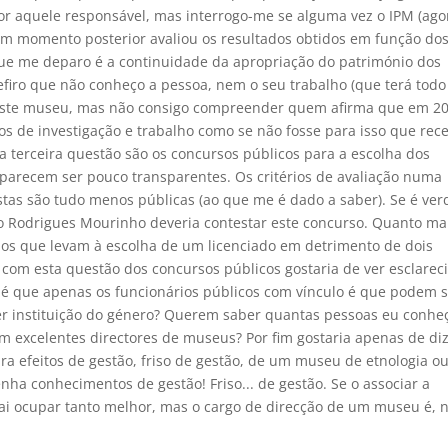
or aquele responsável, mas interrogo-me se alguma vez o IPM (ago
gum momento posterior avaliou os resultados obtidos em função do
ue me deparo é a continuidade da apropriação do património dos
firo que não conheço a pessoa, nem o seu trabalho (que terá todo
 este museu, mas não consigo compreender quem afirma que em 2
s de investigação e trabalho como se não fosse para isso que rec
 terceira questão são os concursos públicos para a escolha dos
recem ser pouco transparentes. Os critérios de avaliação numa
istas são tudo menos públicas (ao que me é dado a saber). Se é ve
io Rodrigues Mourinho deveria contestar este concurso. Quanto ma
érios que levam à escolha de um licenciado em detrimento de dois
 com esta questão dos concursos públicos gostaria de ver esclarec
é que apenas os funcionários públicos com vínculo é que podem 
r instituição do género? Querem saber quantas pessoas eu conhe
m excelentes directores de museus? Por fim gostaria apenas de di
a efeitos de gestão, friso de gestão, de um museu de etnologia o
nha conhecimentos de gestão! Friso... de gestão. Se o associar a
ai ocupar tanto melhor, mas o cargo de direcção de um museu é, 