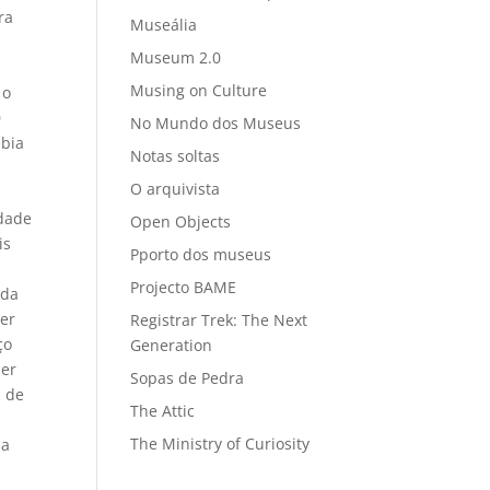
ra
Museália
s
Museum 2.0
Musing on Culture
 o
0
No Mundo dos Museus
ebia
Notas soltas
O arquivista
rdade
Open Objects
is
Pporto dos museus
Projecto BAME
ida
ser
Registrar Trek: The Next
ço
Generation
zer
Sopas de Pedra
u de
The Attic
The Ministry of Curiosity
na