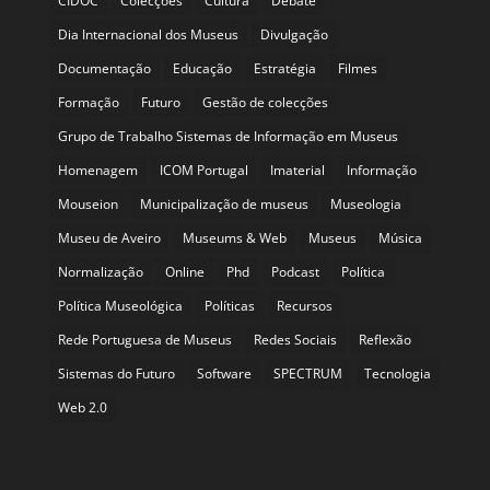
CIDOC
Colecções
Cultura
Debate
Dia Internacional dos Museus
Divulgação
Documentação
Educação
Estratégia
Filmes
Formação
Futuro
Gestão de colecções
Grupo de Trabalho Sistemas de Informação em Museus
Homenagem
ICOM Portugal
Imaterial
Informação
Mouseion
Municipalização de museus
Museologia
Museu de Aveiro
Museums & Web
Museus
Música
Normalização
Online
Phd
Podcast
Política
Política Museológica
Políticas
Recursos
Rede Portuguesa de Museus
Redes Sociais
Reflexão
Sistemas do Futuro
Software
SPECTRUM
Tecnologia
Web 2.0