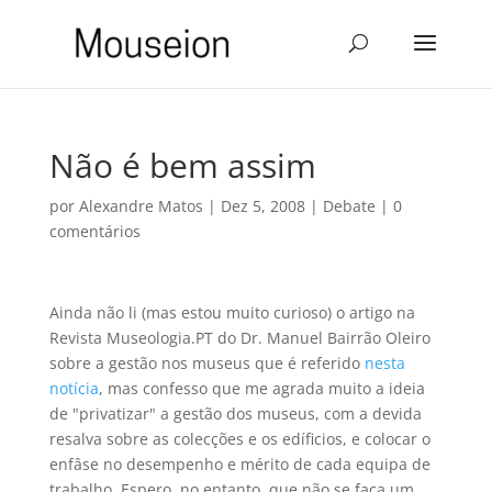
Não é bem assim
por
Alexandre Matos
|
Dez 5, 2008
|
Debate
|
0
comentários
Ainda não li (mas estou muito curioso) o artigo na
Revista Museologia.PT do Dr. Manuel Bairrão Oleiro
sobre a gestão nos museus que é referido
nesta
notícia
, mas confesso que me agrada muito a ideia
de "privatizar" a gestão dos museus, com a devida
resalva sobre as colecções e os edíficios, e colocar o
enfâse no desempenho e mérito de cada equipa de
trabalho. Espero, no entanto, que não se faça um