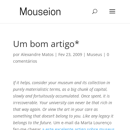
Um bom artigo*
por
Alexandre Matos
|
Fev 23, 2009
|
Museus
|
0
comentários
If it helps, consider your museum and its collection in
purely materialistic terms, as a big chunk of capital,
slowly and fortuitously accumulated. Once spent, it is
irrecoverable. Your university can never be that rich in
that way again. Or view the art in your care as
something that doesn’t belong to you. Like any legacy it
belongs to the future.
Um e-mail da Marta Lourenço
fez-me chegar
a este excelente artigo sobre museus