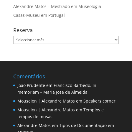
Alexandre Matos – Mestrado em Museologia
Casas-Museu em Portugal
Reserva
Reserva
Comentários
João Prudente
em
Francisco Barbedo. In
memoriam – Maria José de Almeida
Mouseion | Alexandre Matos
em
Speakers corner
Mouseion | Alexandre Matos
em
Templos e
tempos de musas
Alexandre Matos
em
Tipos de Documentação em