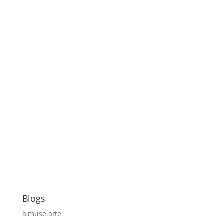
Blogs
a.muse.arte