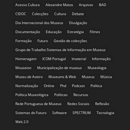
Acesso Cultura
Alexandre Matos
Arquivos
BAD
CIDOC
Colecções
Cultura
Debate
Dia Internacional dos Museus
Divulgação
Documentação
Educação
Estratégia
Filmes
Formação
Futuro
Gestão de colecções
Grupo de Trabalho Sistemas de Informação em Museus
Homenagem
ICOM Portugal
Imaterial
Informação
Mouseion
Municipalização de museus
Museologia
Museu de Aveiro
Museums & Web
Museus
Música
Normalização
Online
Phd
Podcast
Política
Política Museológica
Políticas
Recursos
Rede Portuguesa de Museus
Redes Sociais
Reflexão
Sistemas do Futuro
Software
SPECTRUM
Tecnologia
Web 2.0