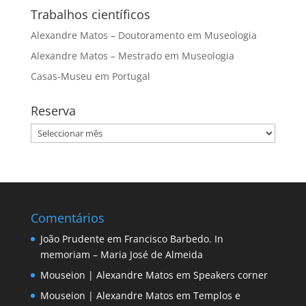
Trabalhos científicos
Alexandre Matos – Doutoramento em Museologia
Alexandre Matos – Mestrado em Museologia
Casas-Museu em Portugal
Reserva
Reserva
Comentários
João Prudente
em
Francisco Barbedo. In
memoriam – Maria José de Almeida
Mouseion | Alexandre Matos
em
Speakers corner
Mouseion | Alexandre Matos
em
Templos e