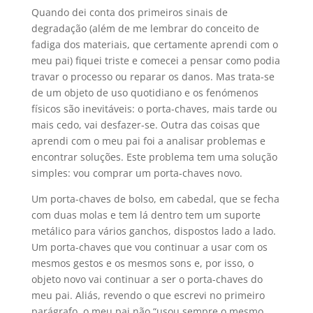
Quando dei conta dos primeiros sinais de
degradação (além de me lembrar do conceito de
fadiga dos materiais, que certamente aprendi com o
meu pai) fiquei triste e comecei a pensar como podia
travar o processo ou reparar os danos. Mas trata-se
de um objeto de uso quotidiano e os fenómenos
físicos são inevitáveis: o porta-chaves, mais tarde ou
mais cedo, vai desfazer-se. Outra das coisas que
aprendi com o meu pai foi a analisar problemas e
encontrar soluções. Este problema tem uma solução
simples: vou comprar um porta-chaves novo.
Um porta-chaves de bolso, em cabedal, que se fecha
com duas molas e tem lá dentro tem um suporte
metálico para vários ganchos, dispostos lado a lado.
Um porta-chaves que vou continuar a usar com os
mesmos gestos e os mesmos sons e, por isso, o
objeto novo vai continuar a ser o porta-chaves do
meu pai. Aliás, revendo o que escrevi no primeiro
parágrafo, o meu pai não “usou sempre o mesmo