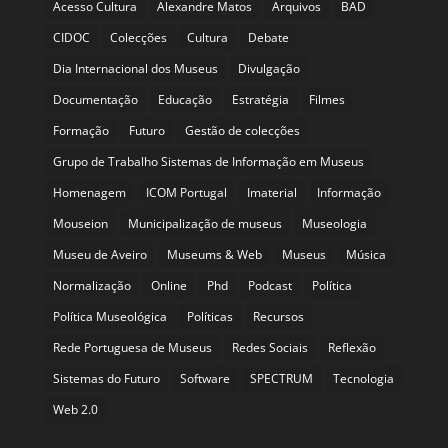
Acesso Cultura
Alexandre Matos
Arquivos
BAD
CIDOC
Colecções
Cultura
Debate
Dia Internacional dos Museus
Divulgação
Documentação
Educação
Estratégia
Filmes
Formação
Futuro
Gestão de colecções
Grupo de Trabalho Sistemas de Informação em Museus
Homenagem
ICOM Portugal
Imaterial
Informação
Mouseion
Municipalização de museus
Museologia
Museu de Aveiro
Museums & Web
Museus
Música
Normalização
Online
Phd
Podcast
Política
Política Museológica
Políticas
Recursos
Rede Portuguesa de Museus
Redes Sociais
Reflexão
Sistemas do Futuro
Software
SPECTRUM
Tecnologia
Web 2.0