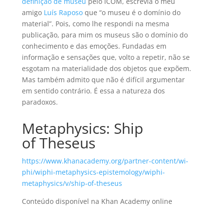
definição de museu
pelo ICOM, escrevia o meu
amigo
Luís Raposo
que “o museu é o domínio do
material”. Pois, como lhe respondi na mesma
publicação, para mim os museus são o domínio do
conhecimento e das emoções. Fundadas em
informação e sensações que, volto a repetir, não se
esgotam na materialidade dos objetos que expõem.
Mas também admito que não é difícil argumentar
em sentido contrário. É essa a natureza dos
paradoxos.
Metaphysics: Ship
of Theseus
https://www.khanacademy.org/partner-content/wi-
phi/wiphi-metaphysics-epistemology/wiphi-
metaphysics/v/ship-of-theseus
Conteúdo disponível na Khan Academy online