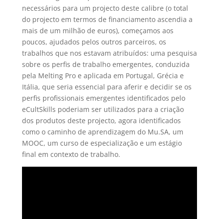
necessários para um projecto deste calibre (o total
do projecto em termos de financiamento ascendia a
mais de um milhão de euros), começamos aos
poucos, ajudados pelos outros parceiros, os
trabalhos que nos estavam atribuídos: uma pesquisa
sobre os perfis de trabalho emergentes, conduzida
pela Melting Pro e aplicada em Portugal, Grécia e
Itália, que seria essencial para aferir e decidir se os
perfis profissionais emergentes identificados pelo
eCultSkills poderiam ser utilizados para a criação
dos produtos deste projecto, agora identificados
como o caminho de aprendizagem do Mu.SA, um
MOOC, um curso de especialização e um estágio
final em contexto de trabalho.