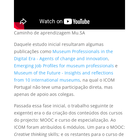
Caminho de aprendizagem Mu.SA
Daquele estudo inicial resultaram algumas
publicações como
Museum Professionals in the
Digital Era - Agents of change and innovation
,
Emerging Job Profiles for museum professionals
e
Museum of the Future - Insights and reflections
from 10 international museums
, na qual o ICOM
Portugal não teve uma participação direta, mas
apenas de apoio aos colegas.
Passada essa fase inicial, o trabalho seguinte (e
exigente) era o da criação dos conteúdos dos cursos
do projecto: MOOC e curso de especialização. Ao
ICOM foram atribuídos 6 módulos. Um para o MOOC:
Creative thinking
skills; e os restantes para o curso de