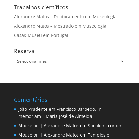
Trabalhos científicos
Alexandre Matos – Doutoramento em Museologia
Alexandre Matos – Mestrado em Museologia
Casas-Museu em Portugal
Reserva
Reserva
Comentários
João Prudente
em
Francisco Barbedo. In
memoriam – Maria José de Almeida
Mouseion | Alexandre Matos
em
Speakers corner
Mouseion | Alexandre Matos
em
Templos e