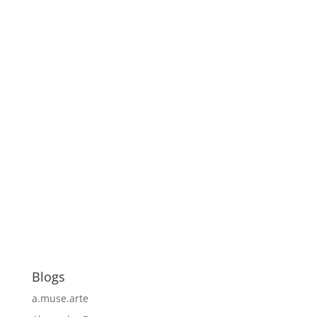
Blogs
a.muse.arte