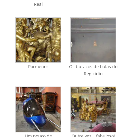
Real
Pormenor
Os buracos de balas do
Regicídio
Um pouco de
Outra vez… fabuloso!