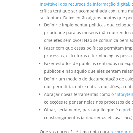
inevitável dos recursos da informação digital,
crítica terá que ser acompanhada com uma mud
sustentam. Deixo então alguns pontos que pod
Definir e implementar políticas que coloque
prioridade para os museus (não querendo co
omeletes sem ovos! Não se comunica bem aq
Fazer com que essas políticas permitam im
processos, estruturas e terminologias possa
Fazer estudos de públicos centrados na expe
públicos e não aquilo que eles sentem relat
Definir um modelo de documentação de cole
que permitiria, entre outras questões, a op
Abraçar novas ferramentas como o "
Storytel
colecções (e pensar nelas nos processos de 
Olhar, seriamente, para aquilo que é o
pode
constrangimentos (a não ser os éticos, claro
Que vos parece? * Uma nota para
recordar o