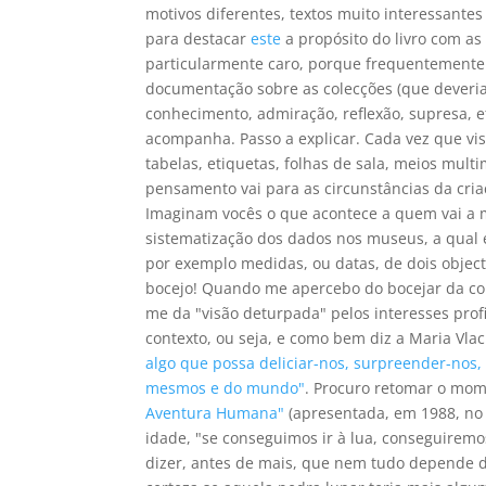
motivos diferentes, textos muito interessantes
para destacar
este
a propósito do livro com as
particularmente caro, porque frequentemente 
documentação sobre as colecções (que deveri
conhecimento, admiração, reflexão, supresa, 
acompanha. Passo a explicar. Cada vez que vis
tabelas, etiquetas, folhas de sala, meios mult
pensamento vai para as circunstâncias da cria
Imaginam vocês o que acontece a quem vai a m
sistematização dos dados nos museus, a qual 
por exemplo medidas, ou datas, de dois obje
bocejo! Quando me apercebo do bocejar da com
me da "visão deturpada" pelos interesses prof
contexto, ou seja, e como bem diz a Maria Vla
algo que possa deliciar-nos, surpreender-nos,
mesmos e do mundo"
. Procuro retomar o mom
Aventura Humana"
(apresentada, em 1988, no 
idade, "se conseguimos ir à lua, conseguiremo
dizer, antes de mais, que nem tudo depende 