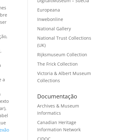
DigitaltMuseum – Suécia
mes
Europeana
obre
Inwebonline
ser
National Gallery
ção,
National Trust Collections
(UK)
,
Rijksmuseum Collection
The Frick Collection
a
Victoria & Albert Museum
e a
Collections
m
Documentação
texto
Archives & Museum
ar),
Informatics
abel
Canadian Heritage
que
Information Network
lexão
CIDOC