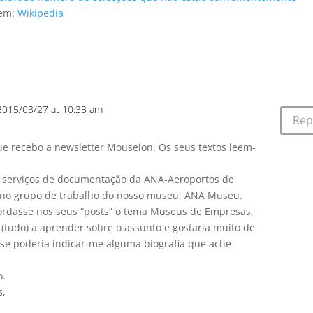
gem:
Wikipedia
2015/03/27 at 10:33 am
Rep
e recebo a newsletter Mouseion. Os seus textos leem-
os serviços de documentação da ANA-Aeroportos de
da no grupo de trabalho do nosso museu: ANA Museu.
bordasse nos seus “posts” o tema Museus de Empresas,
 (tudo) a aprender sobre o assunto e gostaria muito de
, se poderia indicar-me alguma biografia que ache
o.
s,