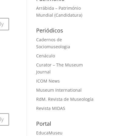
Arrábida – Património
Mundial (Candidatura)
ly
Periódicos
Cadernos de
Sociomuseologia
Cenáculo
Curator – The Museum
Journal
ICOM News
Museum International
RdM. Revista de Museología
Revista MIDAS
ly
Portal
EducaMuseu