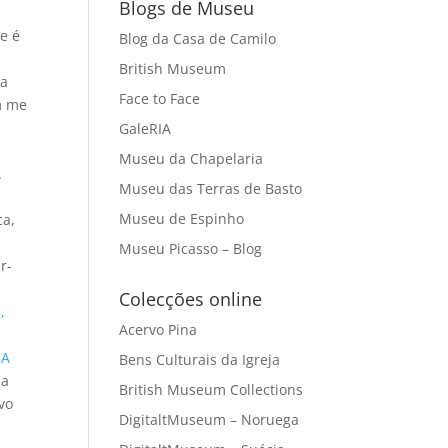
Blogs de Museu
e é
Blog da Casa de Camilo
British Museum
ra
Face to Face
m me
GaleRIA
Museu da Chapelaria
.
Museu das Terras de Basto
Museu de Espinho
ca,
Museu Picasso – Blog
r-
Colecções online
,
Acervo Pina
"A
Bens Culturais da Igreja
da
British Museum Collections
vo
DigitaltMuseum – Noruega