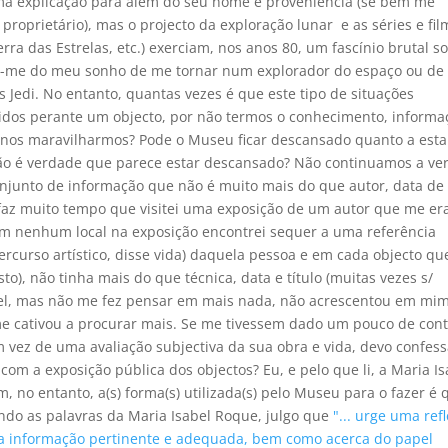
uma explicação para além do seu nome e proveniência (se bem me
roprietário), mas o projecto da exploração lunar e as séries e fil
uerra das Estrelas, etc.) exerciam, nos anos 80, um fascínio brutal s
u-me do meu sonho de me tornar num explorador do espaço ou de 
 Jedi. No entanto, quantas vezes é que este tipo de situações
idos perante um objecto, por não termos o conhecimento, informa
a nos maravilharmos? Pode o Museu ficar descansado quanto a esta
ão é verdade que parece estar descansado? Não continuamos a ver
njunto de informação que não é muito mais do que autor, data de
faz muito tempo que visitei uma exposição de um autor que me er
m nenhum local na exposição encontrei sequer a uma referência
rcurso artístico, disse vida) daquela pessoa e em cada objecto qu
), não tinha mais do que técnica, data e título (muitas vezes s/
dável, mas não me fez pensar em mais nada, não acrescentou em mi
me cativou a procurar mais. Se me tivessem dado um pouco de con
m vez de uma avaliação subjectiva da sua obra e vida, devo confess
com a exposição pública dos objectos? Eu, e pelo que li, a Maria Is
 no entanto, a(s) forma(s) utilizada(s) pelo Museu para o fazer é 
ando as palavras da Maria Isabel Roque, julgo que
"... urge uma ref
da informação pertinente e adequada, bem como acerca do papel