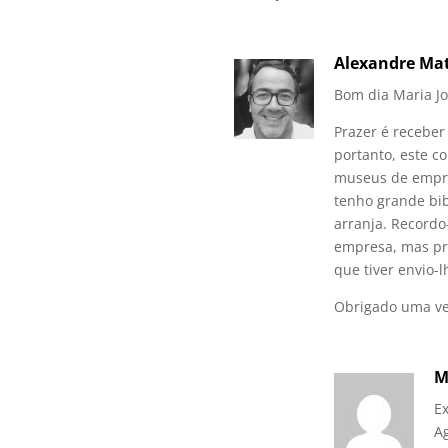
Alexandre Ma
Bom dia Maria Jo
Prazer é receber
portanto, este c
museus de empre
tenho grande bib
arranja. Record
empresa, mas pre
que tiver envio-l
Obrigado uma ve
M
E
A