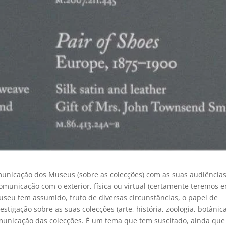
unicação dos Museus (sobre as colecções) com as suas audiências
omunicação com o exterior, física ou virtual (certamente teremos 
useu tem assumido, fruto de diversas circunstâncias, o papel de
stigação sobre as suas colecções (arte, história, zoologia, botânica
omunicação das colecções. É um tema que tem suscitado, ainda que