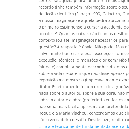
certeza se aquela pedra lunar teria mais alg
recordo tinha também informação sobre o seu p
de ficção científica (Espaço 1999, Galactica, G
a nossa imaginação e aquela pedra aproximo
o primeiro espinhense a cursar a academia dos
acontece? Quantas outras não ficamos desilud
contexto (ou até imaginação) necessários par
questão? A resposta é óbvia. Não pode! Mas n
salvo muito honrosas e boas excepções, um co
execução, técnicas, dimensões e origem? Não 
(ainda é) completamente desconhecido, mas e
sobre a vida (reparem que não disse apenas pe
exposição me mostrava (impecavelmente exposto
título). Esteticamente foi um exercício agra
nada sobre o autor ou sobre a sua obra, não 
sobre o autor e a obra (preferindo eu factos e
não seria mais fácil a aproximação pretendida 
Roque e a Maria Vlachou, concordamos que sim,
são o verdadeiro desafio. Desde logo, reafirm
crítica e teoricamente fundamentada acerca 