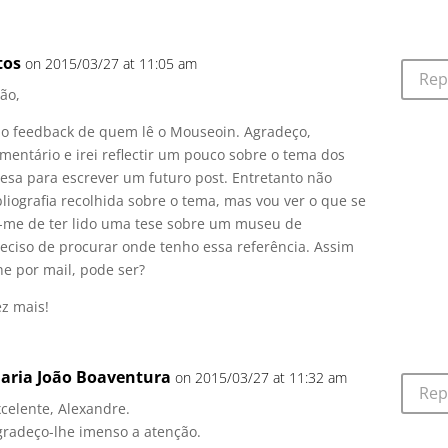
tos
on 2015/03/27 at 11:05 am
Rep
ão,
 o feedback de quem lê o Mouseoin. Agradeço,
omentário e irei reflectir um pouco sobre o tema dos
sa para escrever um futuro post. Entretanto não
liografia recolhida sobre o tema, mas vou ver o que se
o-me de ter lido uma tese sobre um museu de
ciso de procurar onde tenho essa referência. Assim
he por mail, pode ser?
z mais!
aria João Boaventura
on 2015/03/27 at 11:32 am
Rep
xcelente, Alexandre.
gradeço-lhe imenso a atenção.