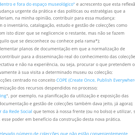
 dentro e fora do espaço museológico"
e acrescento que esta reflex
ança urgente da prática e das políticas ou estratégias que a
eriam, na minha opinião, contribuir para essa mudança:
m o inventário, catalogação, estudo e gestão de colecções como
m isto dizer que se neglicencie o restante, mas não se fazem
uilo que se desconhece ou conhece pela rama*);
plementar planos de documentação em que a normalização de
 contribuir para a disseminação real do conhecimento das colecçõe
ctativa e não na experiência, ou seja, procurar o que pretendem o
ivamente à sua visita a determinado museu ou colecção;
cções centrado no conceito
COPE (Create Once, Publish Everywher
timização dos recursos despendidos no processo;
ling
", por exemplo, na planificação da utilização e exposição das
documentação e gestão de colecções também dava jeito, já agora);
r da Rede Social
que temos à nossa frente (ou no bolso) e utilizar,
), esse poder em benefício da construção desta nova prática.
 elevado número de colecções que não estão convenientemente