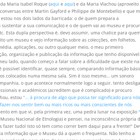
 da Maria Isabel Roque (
aqui
e
aqui
) e da Maria Vlachou (aproveito
 conversas entre Martin Gayford e Philippe de Montebello) e que m
estou nos dois lados da barricada: o de quem prepara a
a sustentar a sua comunicação) e o de quem vai ao museu e procu
etc. Esta dupla perspectiva é, devo assumir, uma chatice para que
ito um museu e vejo informação sobre as colecções, em folhetos,
imédia, aplicações, ou outro qualquer meio, o meu primeiro
ção, organização e publicação da informação que tenho disponível
eu lado, quando começo a falar sobre a dificuldade que existe na
é possível identificar, quase sempre, comparando informação bási
ctos colocados numa mesma sala. Sim é isso mesmo... um sonoro
panhia, o que acontece normalmente logo a seguir, tento desliga
issionais e académicos (acreditem que é complicado) e procuro
chou, estou
"... à procura de algo que possa ter significado para nós
 fazer-nos sentir bem ou mais ricos ou mais conscientes de nós
ento em que vi, pela primeira vez, uma pedra lunar na exposição
Museu Nacional de Etnologia) e pensei, na inconsciência própria 
s fazer tudo! Isto só tem como correr bem daqui para a frente!" De
da informação que o Museu dá a quem o frequenta. Não tenho a