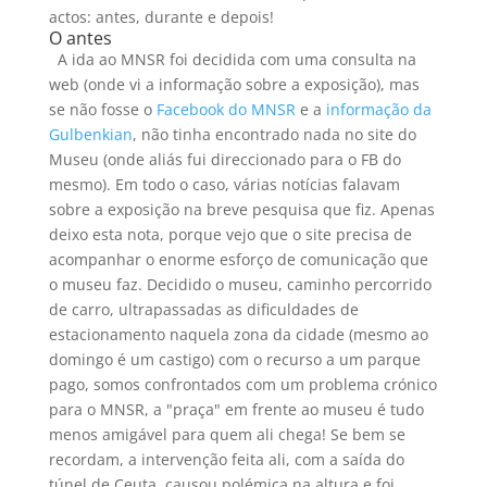
actos: antes, durante e depois!
O antes
A ida ao MNSR foi decidida com uma consulta na
web (onde vi a informação sobre a exposição), mas
se não fosse o
Facebook do MNSR
e a
informação da
Gulbenkian
, não tinha encontrado nada no site do
Museu (onde aliás fui direccionado para o FB do
mesmo). Em todo o caso, várias notícias falavam
sobre a exposição na breve pesquisa que fiz. Apenas
deixo esta nota, porque vejo que o site precisa de
acompanhar o enorme esforço de comunicação que
o museu faz. Decidido o museu, caminho percorrido
de carro, ultrapassadas as dificuldades de
estacionamento naquela zona da cidade (mesmo ao
domingo é um castigo) com o recurso a um parque
pago, somos confrontados com um problema crónico
para o MNSR, a "praça" em frente ao museu é tudo
menos amigável para quem ali chega! Se bem se
recordam, a intervenção feita ali, com a saída do
túnel de Ceuta, causou polémica na altura e foi