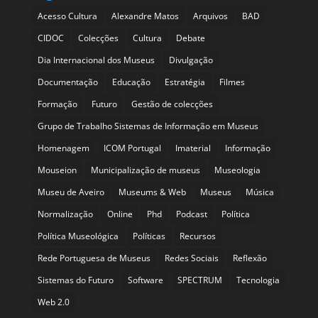
Acesso Cultura
Alexandre Matos
Arquivos
BAD
CIDOC
Colecções
Cultura
Debate
Dia Internacional dos Museus
Divulgação
Documentação
Educação
Estratégia
Filmes
Formação
Futuro
Gestão de colecções
Grupo de Trabalho Sistemas de Informação em Museus
Homenagem
ICOM Portugal
Imaterial
Informação
Mouseion
Municipalização de museus
Museologia
Museu de Aveiro
Museums & Web
Museus
Música
Normalização
Online
Phd
Podcast
Política
Política Museológica
Políticas
Recursos
Rede Portuguesa de Museus
Redes Sociais
Reflexão
Sistemas do Futuro
Software
SPECTRUM
Tecnologia
Web 2.0