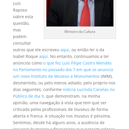
Luís
Raposo
sobre esta
questão,
mas
Ministro da Cultura
podem
consultar
outros que ele escreveu
aqui
, ou então ler o da
Isabel Roque
aqui
. No entanto, continuamos a ter
anúncios como
o que fez Luís Filipe Castro Mendes
no Parlamento no passado dia 7 em que se anuncia
um novo Instituto de Museus e Monumentos
(IMM),
desmentido, ou pelo menos adiado, pelo próprio nos
dias seguintes, conforme
noticia Lucinda Canelas no
Público de dia 9
, que demonstram, na minha
opinião, uma navegação à vista que tem que ser
criticada pelos profissionais de museus de forma
aberta e franca. A situação nos museus é péssima.
Sentimos, desde há alguns anos, a ausência de