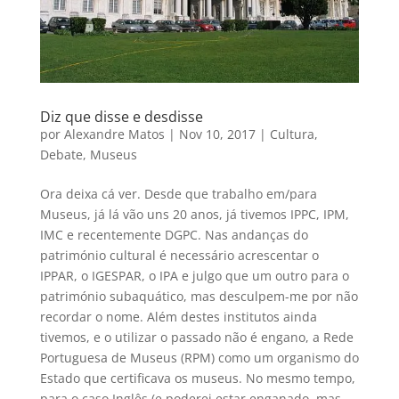
Diz que disse e desdisse
por
Alexandre Matos
|
Nov 10, 2017
|
Cultura
,
Debate
,
Museus
Ora deixa cá ver. Desde que trabalho em/para
Museus, já lá vão uns 20 anos, já tivemos IPPC, IPM,
IMC e recentemente DGPC. Nas andanças do
património cultural é necessário acrescentar o
IPPAR, o IGESPAR, o IPA e julgo que um outro para o
património subaquático, mas desculpem-me por não
recordar o nome. Além destes institutos ainda
tivemos, e o utilizar o passado não é engano, a Rede
Portuguesa de Museus (RPM) como um organismo do
Estado que certificava os museus. No mesmo tempo,
para o caso Inglês (e poderei estar enganado, mas